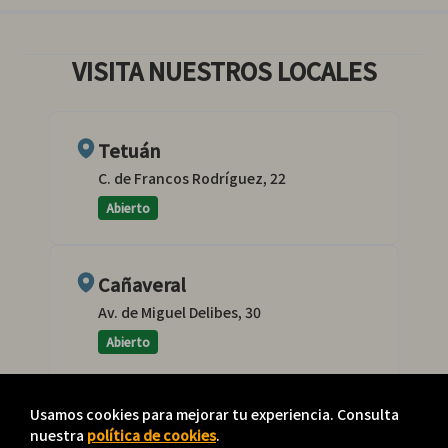
VISITA NUESTROS LOCALES
Tetuán
C. de Francos Rodríguez, 22
Abierto
Cañaveral
Av. de Miguel Delibes, 30
Abierto
Usamos cookies para mejorar tu experiencia. Consulta
Aviso legal
Cookies
nuestra
política de cookies
.